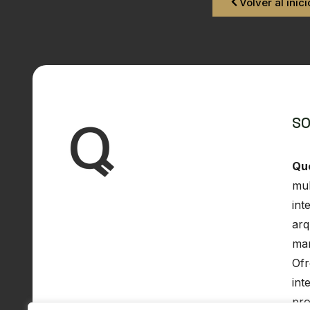
Volver al inici
SO
Qu
mul
int
arq
man
Ofr
int
pro